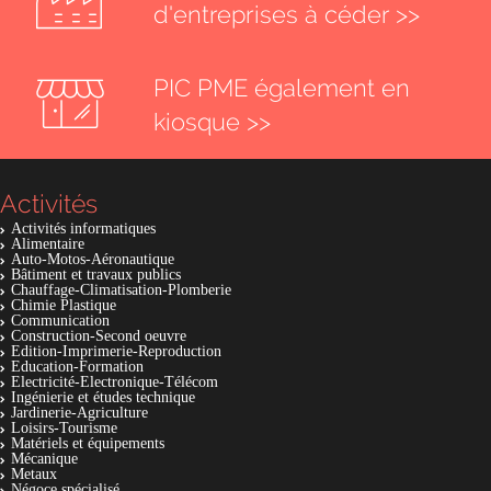
d'entreprises à céder >>
PIC PME également en
kiosque >>
Activités
Activités informatiques
Alimentaire
Auto-Motos-Aéronautique
Bâtiment et travaux publics
Chauffage-Climatisation-Plomberie
Chimie Plastique
Communication
Construction-Second oeuvre
Edition-Imprimerie-Reproduction
Education-Formation
Electricité-Electronique-Télécom
Ingénierie et études technique
Jardinerie-Agriculture
Loisirs-Tourisme
Matériels et équipements
Mécanique
Metaux
Négoce spécialisé