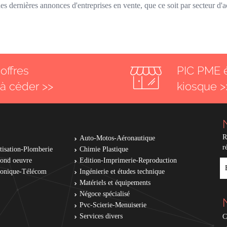
s dernières annonces d'entreprises en vente, que ce soit par secteur d'a
offres
PIC PME 
 à céder >>
kiosque >
R
Auto-Motos-Aéronautique
r
tisation-Plomberie
Chimie Plastique
cond oeuvre
Edition-Imprimerie-Reproduction
E
tronique-Télécom
Ingénierie et études technique
Matériels et équipements
Négoce spécialisé
Pvc-Scierie-Menuiserie
Services divers
C