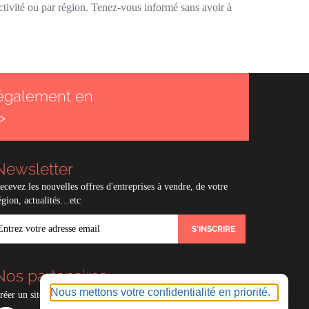
ctivité ou par région. Tenez-vous informé sans avoir à
également en
>
Newsletter
ecevez les nouvelles offres d'entreprises à vendre, de votre
égion, actualités…etc
MAIL
Nos partenaires
Nous mettons votre confidentialité en priorité.
réer un site e-commerce avec
Experts compables