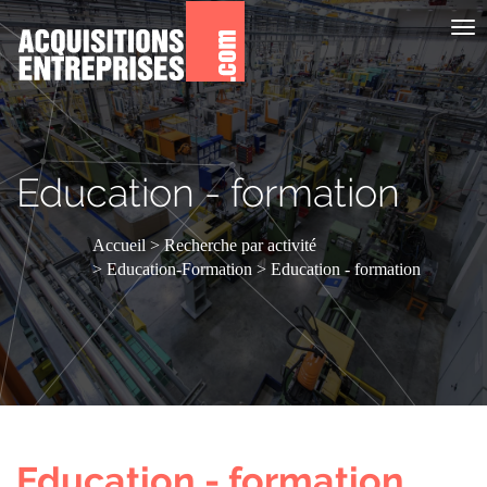
Aff
le
me
Education - formation
Accueil
Recherche par activité
Education-Formation
Education - formation
Education - formation