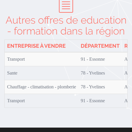
Autres offres de education
- formation dans la région
ENTREPRISE À VENDRE
DÉPARTEMENT
RÉ
Transport
91 - Essonne
AF0
Sante
78 - Yvelines
AF0
Chauffage - climatisation - plomberie
78 - Yvelines
AF0
Transport
91 - Essonne
AF0