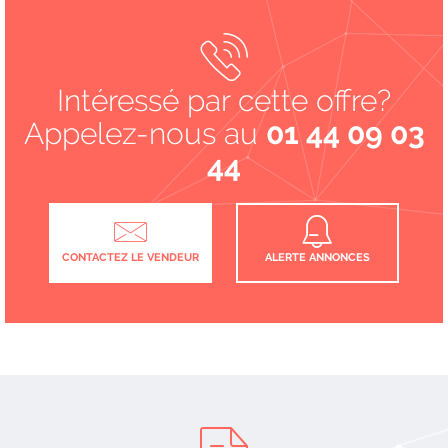
Intéressé par cette offre?
Appelez-nous au
01 44 09 03
44
CONTACTEZ LE VENDEUR
ALERTE ANNONCES