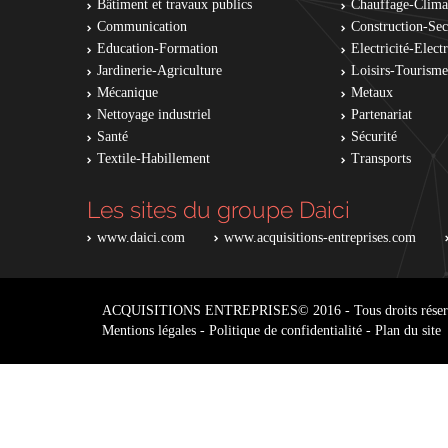
Bâtiment et travaux publics
Chauffage-Clima
Communication
Construction-Se
Education-Formation
Electricité-Elec
Jardinerie-Agriculture
Loisirs-Tourisme
Mécanique
Metaux
Nettoyage industriel
Partenariat
Santé
Sécurité
Textile-Habillement
Transports
Les sites du groupe Daici
www.daici.com
www.acquisitions-entreprises.com
ACQUISITIONS ENTREPRISES
© 2016 - Tous droits réser
Mentions légales
-
Politique de confidentialité
-
Plan du site