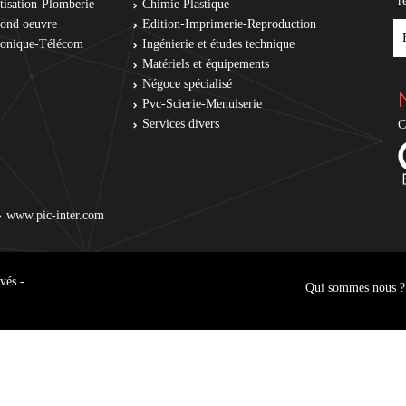
r
tisation-Plomberie
Chimie Plastique
cond oeuvre
Edition-Imprimerie-Reproduction
E
tronique-Télécom
Ingénierie et études technique
Matériels et équipements
Négoce spécialisé
Pvc-Scierie-Menuiserie
Services divers
C
www.pic-inter.com
vés -
Qui sommes nous ?