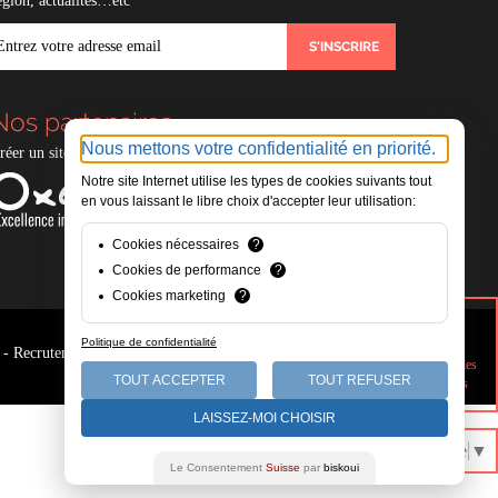
égion, actualités…etc
MAIL
Nos partenaires
Nous mettons votre confidentialité en priorité.
réer un site e-commerce avec
Experts compables
Notre site Internet utilise les types de cookies suivants tout
en vous laissant le libre choix d'accepter leur utilisation:
Cookies nécessaires
?
Cookies de performance
?
Cookies marketing
?
Politique de confidentialité
-
Recrutement
-
Accès privé
Parcourir les
TOUT ACCEPTER
TOUT REFUSER
annonces
LAISSEZ-MOI CHOISIR
Select Language
▼
Le Consentement
Suisse
par
biskoui