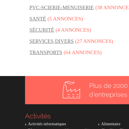
PVC-SCIERIE-MENUISERIE
(38 ANNONCE
SANTÉ
(5 ANNONCES)
SÉCURITÉ
(4 ANNONCES)
SERVICES DIVERS
(27 ANNONCES)
TRANSPORTS
(64 ANNONCES)
Plus de 2000 
d'entreprises
Activités
Activités informatiques
Alimentaire