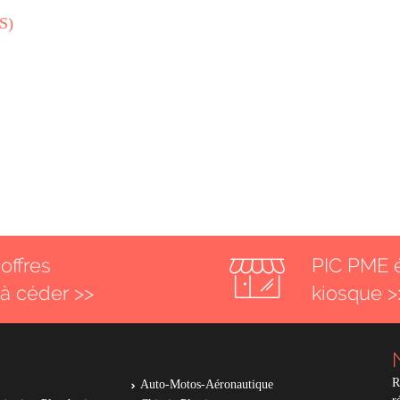
S)
offres
PIC PME 
 à céder >>
kiosque >
R
Auto-Motos-Aéronautique