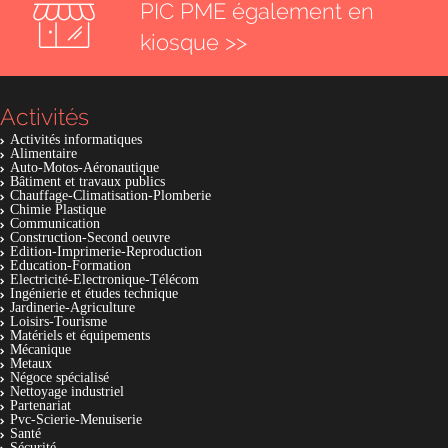
PIC PME également en
kiosque >>
Activités
Activités informatiques
Alimentaire
Auto-Motos-Aéronautique
Bâtiment et travaux publics
Chauffage-Climatisation-Plomberie
Chimie Plastique
Communication
Construction-Second oeuvre
Edition-Imprimerie-Reproduction
Education-Formation
Electricité-Electronique-Télécom
Ingénierie et études technique
Jardinerie-Agriculture
Loisirs-Tourisme
Matériels et équipements
Mécanique
Metaux
Négoce spécialisé
Nettoyage industriel
Partenariat
Pvc-Scierie-Menuiserie
Santé
Sécurité