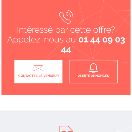
Intéressé par cette offre?
Appelez-nous au
01 44 09 03
44
CONTACTEZ LE VENDEUR
ALERTE ANNONCES