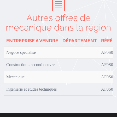
Autres offres de
mecanique dans la région
ENTREPRISE À VENDRE
DÉPARTEMENT
RÉFÉR
Negoce specialise
AF0S02/
Construction - second oeuvre
AF0S01/
Mecanique
AF0S02/
Ingenierie et etudes techniques
AF0S01/