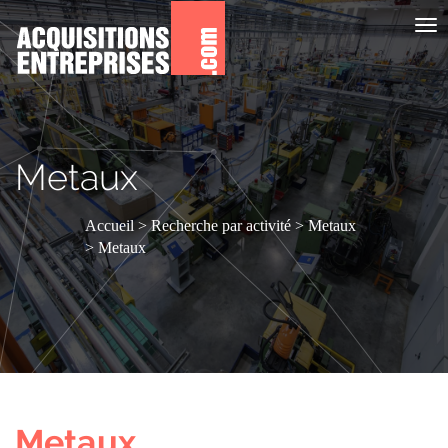
Aff
le
me
Metaux
Accueil
Recherche par activité
Metaux
Metaux
Metaux