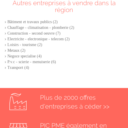
Autres entreprises à vendre dans la
région
Bâtiment et travaux publics (2)
Chauffage - climatisation - plomberie (2)
Construction - second oeuvre (7)
Electricite - electronique - telecom (2)
Loisirs - tourisme (2)
Metaux (2)
Negoce specialise (4)
P.v.c - scierie - menuiserie (6)
Transport (4)
Plus de 2000 offres
d'entreprises à céder >>
PIC PME également en