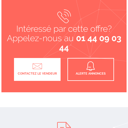
Intéressé par cette offre?
Appelez-nous au
01 44 09 03
44
CONTACTEZ LE VENDEUR
ALERTE ANNONCES