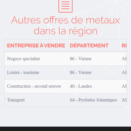
Autres offres de metaux
dans la région
ENTREPRISE À VENDRE
DÉPARTEMENT
RÉ
Negoce specialise
86 - Vienne
AF0
Loisirs - tourisme
86 - Vienne
AF0
Construction - second oeuvre
40 - Landes
AF0
Transport
64 - Pyrénées Atlantiques
AF0