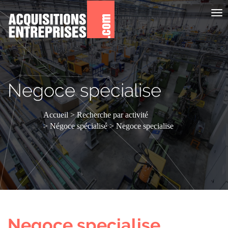
Aff
le
me
Negoce specialise
Accueil
Recherche par activité
Négoce spécialisé
Negoce specialise
Negoce specialise