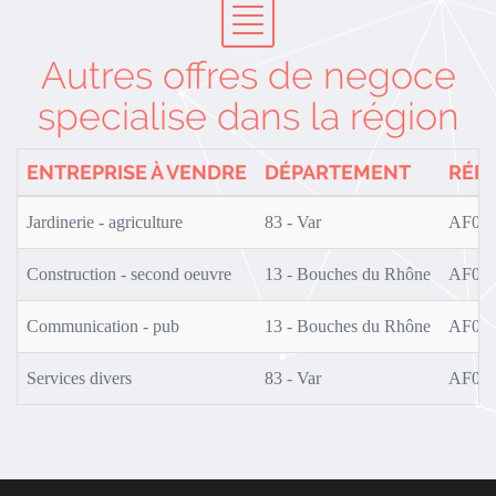
Autres offres de negoce
specialise dans la région
ENTREPRISE À VENDRE
DÉPARTEMENT
RÉF
Jardinerie - agriculture
83 - Var
AF0S0
Construction - second oeuvre
13 - Bouches du Rhône
AF0S0
Communication - pub
13 - Bouches du Rhône
AF0S0
Services divers
83 - Var
AF0S0