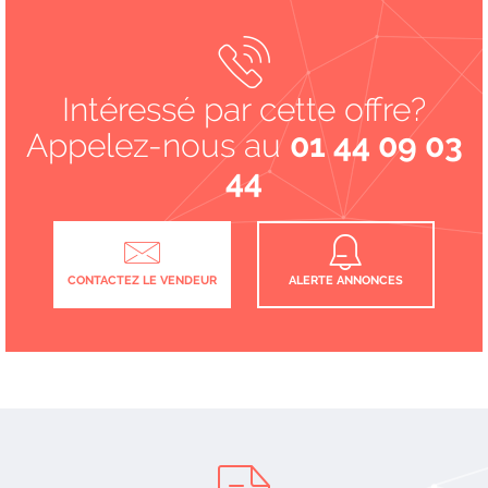
Intéressé par cette offre?
Appelez-nous au
01 44 09 03
44
CONTACTEZ LE VENDEUR
ALERTE ANNONCES