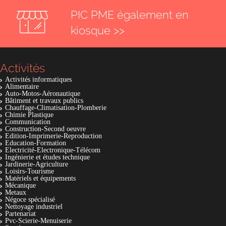
PIC PME également en
kiosque >>
Activités
Activités informatiques
Alimentaire
Auto-Motos-Aéronautique
Bâtiment et travaux publics
Chauffage-Climatisation-Plomberie
Chimie Plastique
Communication
Construction-Second oeuvre
Edition-Imprimerie-Reproduction
Education-Formation
Electricité-Electronique-Télécom
Ingénierie et études technique
Jardinerie-Agriculture
Loisirs-Tourisme
Matériels et équipements
Mécanique
Metaux
Négoce spécialisé
Nettoyage industriel
Partenariat
Pvc-Scierie-Menuiserie