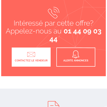
Intéressé par cette offre?
Appelez-nous au
01 44 09 03
44
CONTACTEZ LE VENDEUR
ALERTE ANNONCES