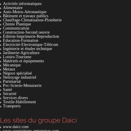
Activités informatiques
Alimentaire
Auto-Motos-Aéronautique
Bâtiment et travaux publics
Chauffage-Climatisation-Plomberie
Chimie Plastique
Communication
Construction-Second oeuvre
Edition-Imprimerie-Reproduction
Education-Formation
Electricité-Electronique-Télécom
Ingénierie et études technique
Jardinerie-Agriculture
Loisirs-Tourisme
Matériels et équipements
Mécanique
Metaux
Négoce spécialisé
Nettoyage industriel
Partenariat
Pvc-Scierie-Menuiserie
Santé
Sécurité
Services divers
Textile-Habillement
Transports
Les sites du groupe Daici
www.daici.com
www.acquisitions-entreprises.com