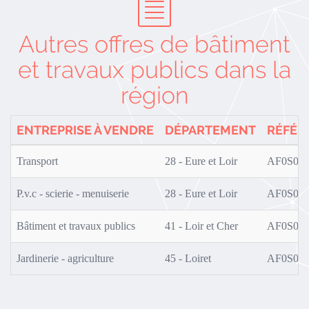
Autres offres de bâtiment
et travaux publics dans la
région
ENTREPRISE À VENDRE
DÉPARTEMENT
RÉFÉR
Transport
28 - Eure et Loir
AF0S01/
P.v.c - scierie - menuiserie
28 - Eure et Loir
AF0S02/
Bâtiment et travaux publics
41 - Loir et Cher
AF0S01/
Jardinerie - agriculture
45 - Loiret
AF0S02/