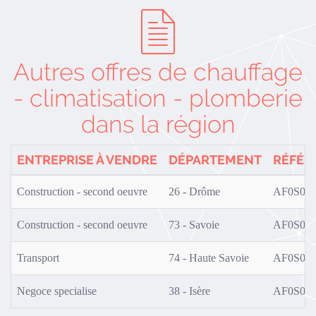
Autres offres de chauffage
- climatisation - plomberie
dans la région
ENTREPRISE À VENDRE
DÉPARTEMENT
RÉFÉR
Construction - second oeuvre
26 - Drôme
AF0S02/
Construction - second oeuvre
73 - Savoie
AF0S01/
Transport
74 - Haute Savoie
AF0S01/
Negoce specialise
38 - Isère
AF0S01/