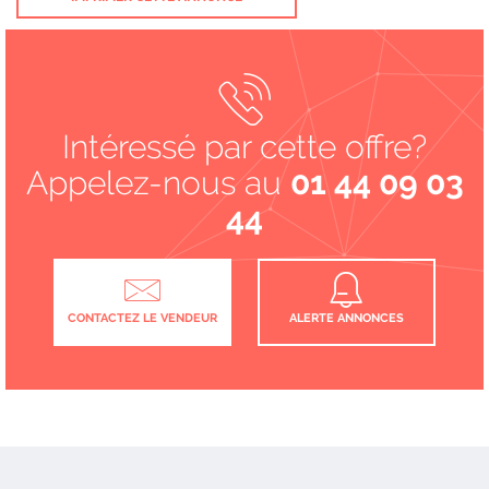
Intéressé par cette offre?
Appelez-nous au
01 44 09 03
44
CONTACTEZ LE VENDEUR
ALERTE ANNONCES