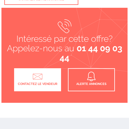
Intéressé par cette offre?
Appelez-nous au
01 44 09 03
44
CONTACTEZ LE VENDEUR
ALERTE ANNONCES