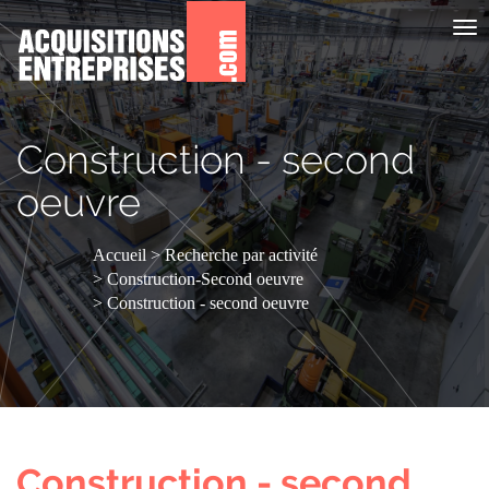
Aff
le
me
Construction - second
oeuvre
Accueil
Recherche par activité
Construction-Second oeuvre
Construction - second oeuvre
Construction - second