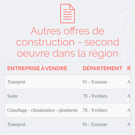
Autres offres de
construction - second
oeuvre dans la région
ENTREPRISE À VENDRE
DÉPARTEMENT
RÉ
Transport
91 - Essonne
AF0
Sante
78 - Yvelines
AF0
Chauffage - climatisation - plomberie
78 - Yvelines
AF0
Transport
91 - Essonne
AF0