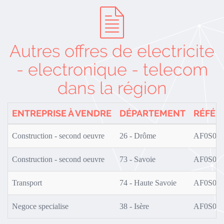
Autres offres de electricite
- electronique - telecom
dans la région
ENTREPRISE À VENDRE
DÉPARTEMENT
RÉFÉR
Construction - second oeuvre
26 - Drôme
AF0S02/
Construction - second oeuvre
73 - Savoie
AF0S01/
Transport
74 - Haute Savoie
AF0S01/
Negoce specialise
38 - Isère
AF0S01/