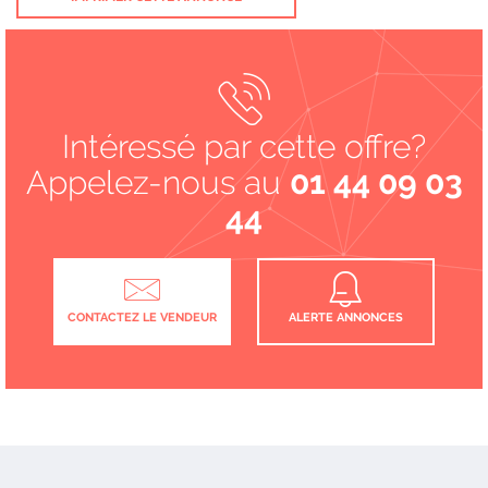
Intéressé par cette offre?
Appelez-nous au
01 44 09 03
44
CONTACTEZ LE VENDEUR
ALERTE ANNONCES