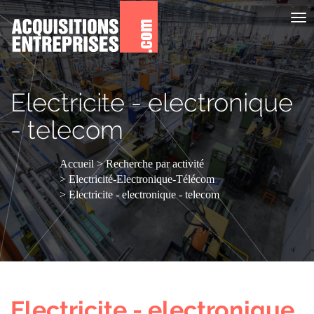
Aff
le
me
Electricite - electronique
- telecom
Accueil
Recherche par activité
Electricité-Electronique-Télécom
Electricite - electronique - telecom
Electricite - electronique