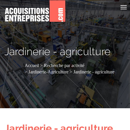
Aff
le
me
Jardinerie - agriculture
Accueil
Recherche par activité
Jardinerie-Agriculture
Jardinerie - agriculture
Jardinerie - agriculture