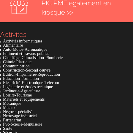
PIC PME également en
kiosque >>
Activités
Activités informatiques
Alimentaire
Auto-Motos-Aéronautique
Bâtiment et travaux publics
Chauffage-Climatisation-Plomberie
Chimie Plastique
Communication
Construction-Second oeuvre
Edition-Imprimerie-Reproduction
Education-Formation
Electricité-Electronique-Télécom
Ingénierie et études technique
Jardinerie-Agriculture
Loisirs-Tourisme
Matériels et équipements
Mécanique
Metaux
Négoce spécialisé
Nettoyage industriel
Partenariat
Pvc-Scierie-Menuiserie
Santé
Sécurité