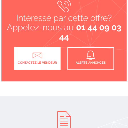
Intéressé par cette offre?
Appelez-nous au
01 44 09 03
44
CONTACTEZ LE VENDEUR
ALERTE ANNONCES