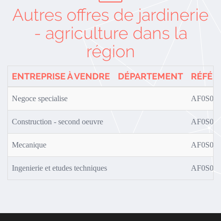
Autres offres de jardinerie
- agriculture dans la
région
ENTREPRISE À VENDRE
DÉPARTEMENT
RÉFÉR
Negoce specialise
AF0S02/
Construction - second oeuvre
AF0S01/
Mecanique
AF0S02/
Ingenierie et etudes techniques
AF0S01/