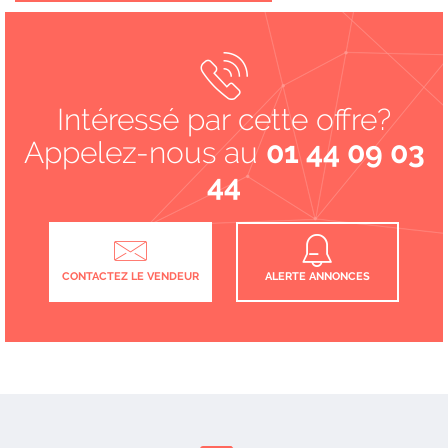
Intéressé par cette offre?
Appelez-nous au
01 44 09 03
44
CONTACTEZ LE VENDEUR
ALERTE ANNONCES