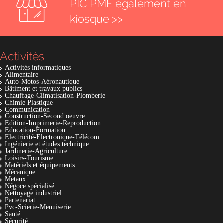
PIC PME également en
kiosque >>
Activités
Activités informatiques
Alimentaire
Auto-Motos-Aéronautique
Bâtiment et travaux publics
Chauffage-Climatisation-Plomberie
Chimie Plastique
Communication
Construction-Second oeuvre
Edition-Imprimerie-Reproduction
Education-Formation
Electricité-Electronique-Télécom
Ingénierie et études technique
Jardinerie-Agriculture
Loisirs-Tourisme
Matériels et équipements
Mécanique
Metaux
Négoce spécialisé
Nettoyage industriel
Partenariat
Pvc-Scierie-Menuiserie
Santé
Sécurité