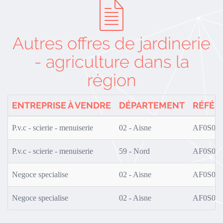
Autres offres de jardinerie
- agriculture dans la
région
ENTREPRISE À VENDRE
DÉPARTEMENT
RÉFÉR
P.v.c - scierie - menuiserie
02 - Aisne
AF0S02/
P.v.c - scierie - menuiserie
59 - Nord
AF0S02/
Negoce specialise
02 - Aisne
AF0S02/
Negoce specialise
02 - Aisne
AF0S02/