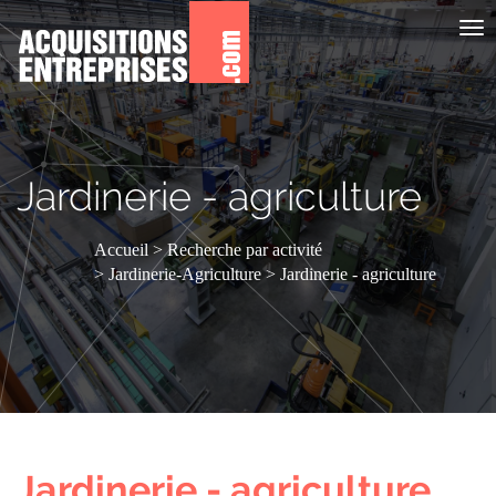
Aff
le
me
Jardinerie - agriculture
Accueil
Recherche par activité
Jardinerie-Agriculture
Jardinerie - agriculture
Jardinerie - agriculture