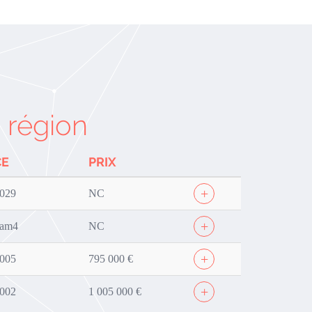
 région
CE
PRIX
+
029
NC
+
0am4
NC
+
005
795 000 €
+
002
1 005 000 €