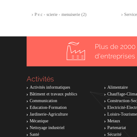
P.v.c - scierie - menuiserie (2)
Service
Plus de 2000 
d'entreprises
Activités
Activités informatiques
Alimentaire
Bâtiment et travaux publics
Chauffage-Clima
Communication
Construction-Se
Education-Formation
Electricité-Elec
Jardinerie-Agriculture
Loisirs-Tourisme
Mécanique
Metaux
Nettoyage industriel
Partenariat
Santé
Sécurité