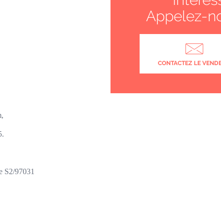
Appelez-n
CONTACTEZ LE VEND
m,
5.
ce S2/97031