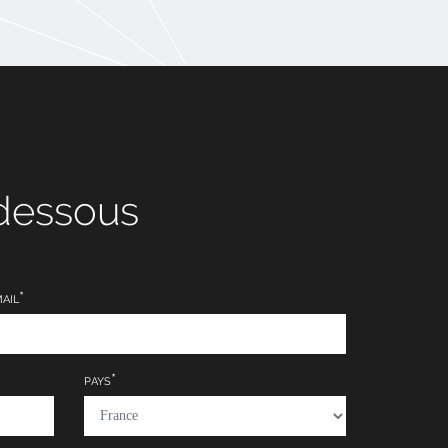
-dessous
AIL
PAYS