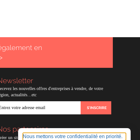
également en
>
Newsletter
ecevez les nouvelles offres d'entreprises à vendre, de votre
égion, actualités…etc
MAIL
Nos partenaires
Nous mettons votre confidentialité en priorité.
réer un site e-commerce avec
Experts compables