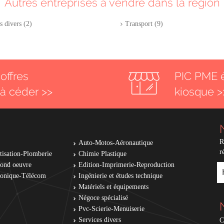
Autres entreprises à vendre dans la région
s divers (2)
Transport (9)
offres
PIC PME 
 à céder >>
kiosque >
R
Auto-Motos-Aéronautique
r
tisation-Plomberie
Chimie Plastique
cond oeuvre
Edition-Imprimerie-Reproduction
E
tronique-Télécom
Ingénierie et études technique
Matériels et équipements
Négoce spécialisé
Pvc-Scierie-Menuiserie
Services divers
C