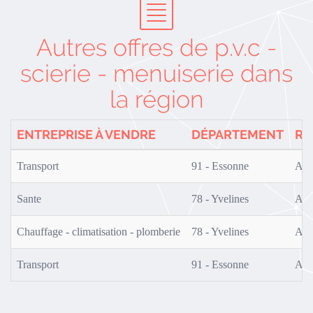
Autres offres de p.v.c -
scierie - menuiserie dans
la région
ENTREPRISE À VENDRE
DÉPARTEMENT
RÉ
Transport
91 - Essonne
AF0
Sante
78 - Yvelines
AF0
Chauffage - climatisation - plomberie
78 - Yvelines
AF0
Transport
91 - Essonne
AF0