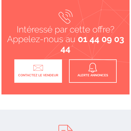
Intéressé par cette offre?
Appelez-nous au
01 44 09 03
44
CONTACTEZ LE VENDEUR
ALERTE ANNONCES