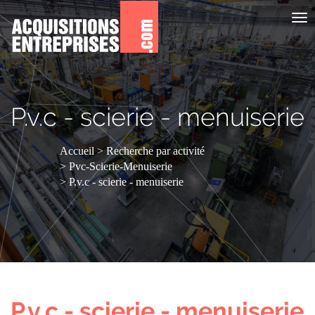
Aff
le
me
P.v.c - scierie - menuiserie
Accueil
Recherche par activité
Pvc-Scierie-Menuiserie
P.v.c - scierie - menuiserie
P.v.c - scierie - menuiserie