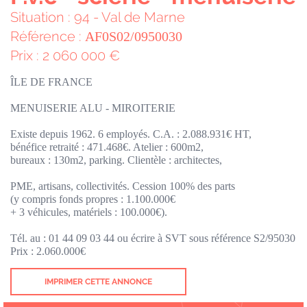
Situation : 94 - Val de Marne
Référence :
AF0S02/0950030
Prix : 2 060 000 €
ÎLE DE FRANCE
MENUISERIE ALU - MIROITERIE
Existe depuis 1962. 6 employés. C.A. : 2.088.931€ HT,
bénéfice retraité : 471.468€. Atelier : 600m2,
bureaux : 130m2, parking. Clientèle : architectes,
PME, artisans, collectivités. Cession 100% des parts
(y compris fonds propres : 1.100.000€
+ 3 véhicules, matériels : 100.000€).
Tél. au : 01 44 09 03 44 ou écrire à SVT sous référence S2/95030
Prix : 2.060.000€
IMPRIMER CETTE ANNONCE