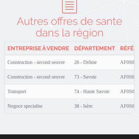
Autres offres de sante
dans la région
ENTREPRISE À VENDRE
DÉPARTEMENT
RÉFÉR
Construction - second oeuvre
26 - Drôme
AF0S02/
Construction - second oeuvre
73 - Savoie
AF0S01/
Transport
74 - Haute Savoie
AF0S01/
Negoce specialise
38 - Isère
AF0S01/