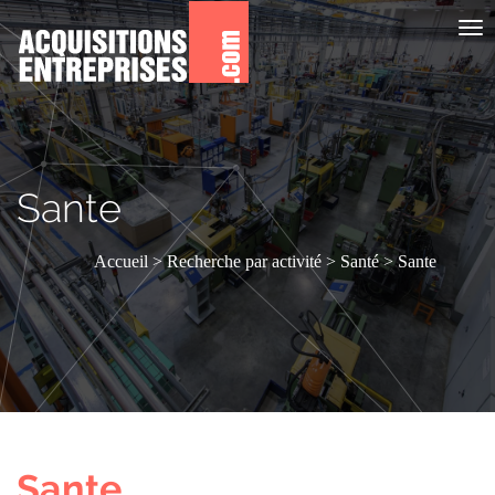
Aff
le
me
Sante
Accueil
Recherche par activité
Santé
Sante
Sante