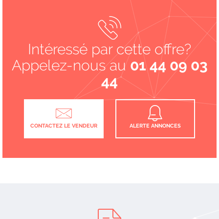
Intéressé par cette offre?
Appelez-nous au
01 44 09 03
44
CONTACTEZ LE VENDEUR
ALERTE ANNONCES