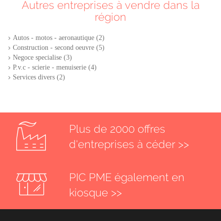
Autres entreprises à vendre dans la
région
Autos - motos - aeronautique (2)
Construction - second oeuvre (5)
Negoce specialise (3)
P.v.c - scierie - menuiserie (4)
Services divers (2)
Plus de 2000 offres
d'entreprises à céder >>
PIC PME également en
kiosque >>