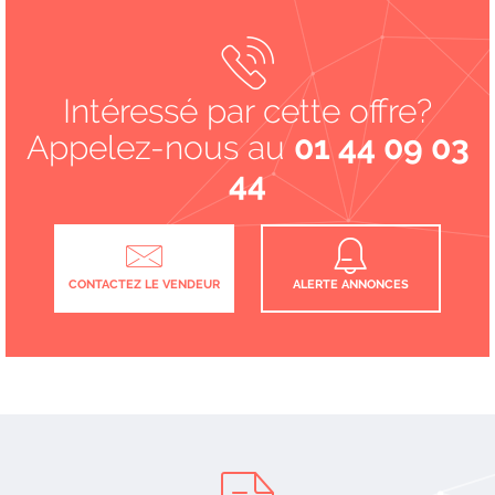
Intéressé par cette offre?
Appelez-nous au
01 44 09 03
44
CONTACTEZ LE VENDEUR
ALERTE ANNONCES