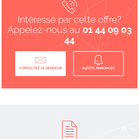
Intéressé par cette offre?
Appelez-nous au
01 44 09 03
44
CONTACTEZ LE VENDEUR
ALERTE ANNONCES