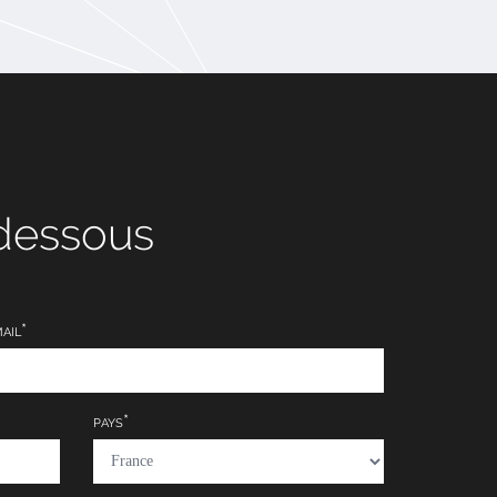
-dessous
AIL
PAYS