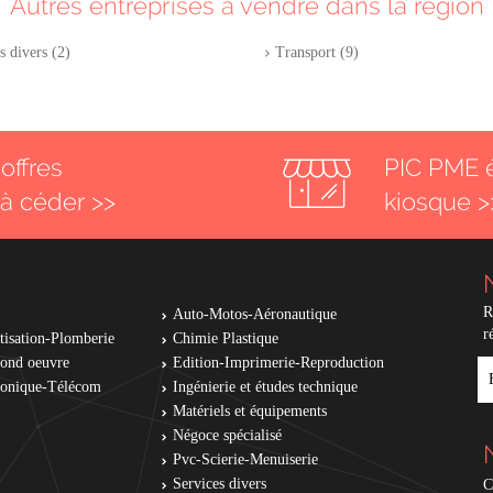
Autres entreprises à vendre dans la région
s divers (2)
Transport (9)
offres
PIC PME 
 à céder >>
kiosque >
R
Auto-Motos-Aéronautique
r
tisation-Plomberie
Chimie Plastique
cond oeuvre
Edition-Imprimerie-Reproduction
E
tronique-Télécom
Ingénierie et études technique
Matériels et équipements
Négoce spécialisé
Pvc-Scierie-Menuiserie
Services divers
C