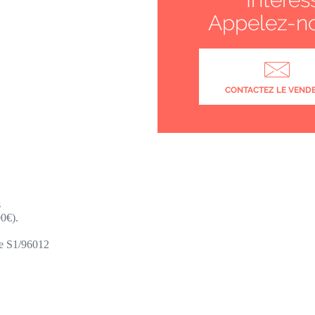
Appelez-n
CONTACTEZ LE VEND
s
00€).
ce S1/96012