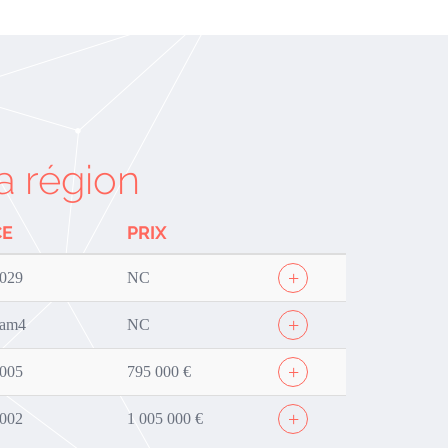
a région
CE
PRIX
+
029
NC
+
0am4
NC
+
005
795 000 €
+
002
1 005 000 €