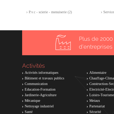
P.v.c - scierie - menuiserie (2)
Service
Plus de 2000 
d'entreprises
Activités
Activités informatiques
Alimentaire
Bâtiment et travaux publics
Chauffage-Clima
Communication
Construction-Se
Education-Formation
Electricité-Elec
Jardinerie-Agriculture
Loisirs-Tourisme
Mécanique
Metaux
Nettoyage industriel
Partenariat
Santé
Sécurité