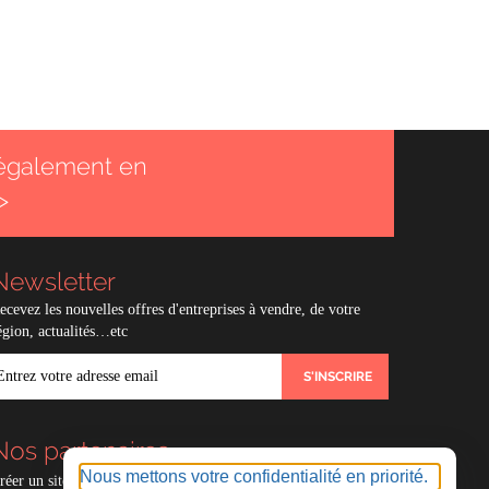
également en
>
Newsletter
ecevez les nouvelles offres d'entreprises à vendre, de votre
égion, actualités…etc
MAIL
Nos partenaires
Nous mettons votre confidentialité en priorité.
réer un site e-commerce avec
Experts compables