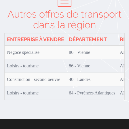
Autres offres de transport
dans la région
ENTREPRISE À VENDRE
DÉPARTEMENT
RÉ
Negoce specialise
86 - Vienne
AF0
Loisirs - tourisme
86 - Vienne
AF0
Construction - second oeuvre
40 - Landes
AF0
Loisirs - tourisme
64 - Pyrénées Atlantiques
AF0