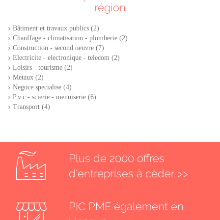
région
Bâtiment et travaux publics (2)
Chauffage - climatisation - plomberie (2)
Construction - second oeuvre (7)
Electricite - electronique - telecom (2)
Loisirs - tourisme (2)
Metaux (2)
Negoce specialise (4)
P.v.c - scierie - menuiserie (6)
Transport (4)
Plus de 2000 offres
d'entreprises à céder >>
PIC PME également en