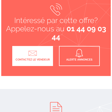
Intéressé par cette offre?
Appelez-nous au
01 44 09 03
44
CONTACTEZ LE VENDEUR
ALERTE ANNONCES