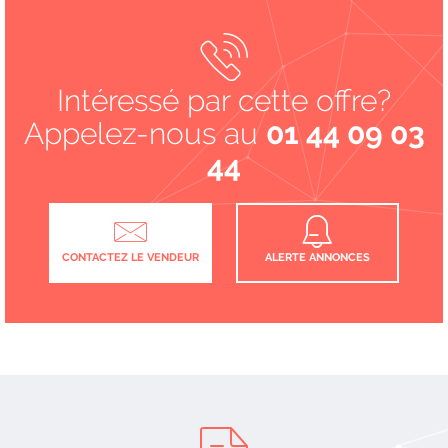
Intéressé par cette offre?
Appelez-nous au
01 44 09 03
44
CONTACTEZ LE VENDEUR
ALERTE ANNONCES