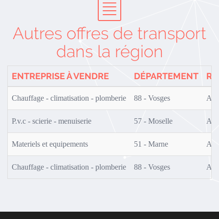
Autres offres de transport
dans la région
ENTREPRISE À VENDRE
DÉPARTEMENT
RÉ
Chauffage - climatisation - plomberie
88 - Vosges
AF0
P.v.c - scierie - menuiserie
57 - Moselle
AF0
Materiels et equipements
51 - Marne
AF0
Chauffage - climatisation - plomberie
88 - Vosges
AF0