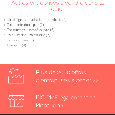
Autres entreprises à vendre dans la
région
Chauffage - climatisation - plomberie (4)
Communication - pub (2)
Construction - second oeuvre (3)
P.v.c - scierie - menuiserie (3)
Services divers (2)
Transport (4)
Plus de 2000 offres
d'entreprises à céder >>
PIC PME également en
kiosque >>