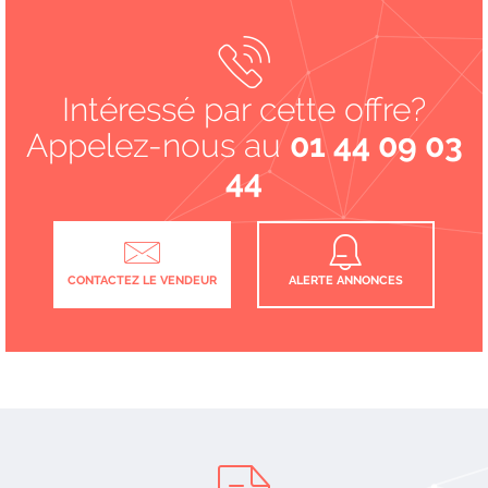
Intéressé par cette offre?
Appelez-nous au
01 44 09 03
44
CONTACTEZ LE VENDEUR
ALERTE ANNONCES