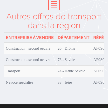
Autres offres de transport
dans la région
ENTREPRISE À VENDRE
DÉPARTEMENT
RÉFÉR
Construction - second oeuvre
26 - Drôme
AF0S02/
Construction - second oeuvre
73 - Savoie
AF0S01/
Transport
74 - Haute Savoie
AF0S01/
Negoce specialise
38 - Isère
AF0S01/