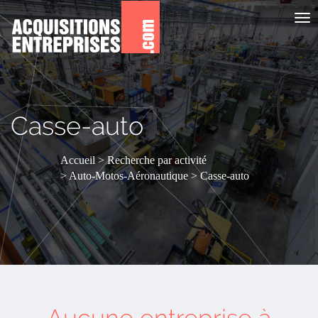
Aff
le
me
Casse-auto
Accueil
Recherche par activité
Auto-Motos-Aéronautique
Casse-auto