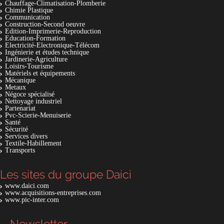
Chauffage-Climatisation-Plomberie
Chimie Plastique
Communication
Construction-Second oeuvre
Edition-Imprimerie-Reproduction
Education-Formation
Electricité-Electronique-Télécom
Ingénierie et études technique
Jardinerie-Agriculture
Loisirs-Tourisme
Matériels et équipements
Mécanique
Metaux
Négoce spécialisé
Nettoyage industriel
Partenariat
Pvc-Scierie-Menuiserie
Santé
Sécurité
Services divers
Textile-Habillement
Transports
Les sites du groupe Daici
www.daici.com
www.acquisitions-entreprises.com
www.pic-inter.com
Newsletter