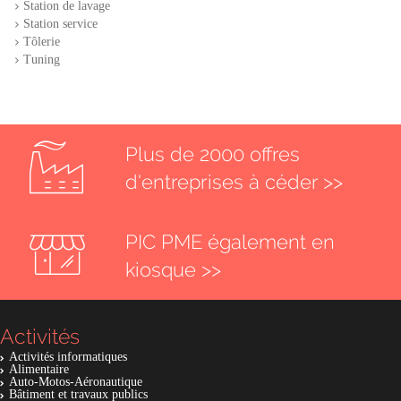
Station de lavage
Station service
Tôlerie
Tuning
Plus de 2000 offres
d'entreprises à céder >>
PIC PME également en
kiosque >>
Activités
Activités informatiques
Alimentaire
Auto-Motos-Aéronautique
Bâtiment et travaux publics