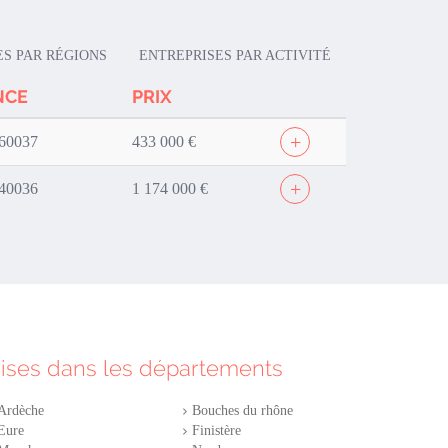
ES PAR RÉGIONS
ENTREPRISES PAR ACTIVITÉ
NCE
PRIX
+
60037
433 000 €
+
40036
1 174 000 €
rises dans les départements
Ardèche
Bouches du rhône
Eure
Finistère