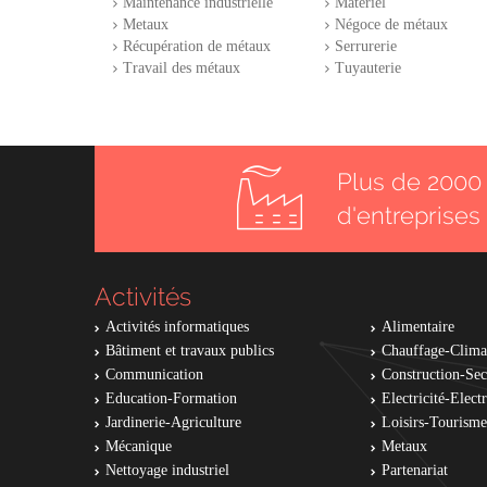
Maintenance industrielle
Matériel
Metaux
Négoce de métaux
Récupération de métaux
Serrurerie
Travail des métaux
Tuyauterie
Plus de 2000 
d'entreprises
Activités
Activités informatiques
Alimentaire
Bâtiment et travaux publics
Chauffage-Clima
Communication
Construction-Se
Education-Formation
Electricité-Elec
Jardinerie-Agriculture
Loisirs-Tourisme
Mécanique
Metaux
Nettoyage industriel
Partenariat