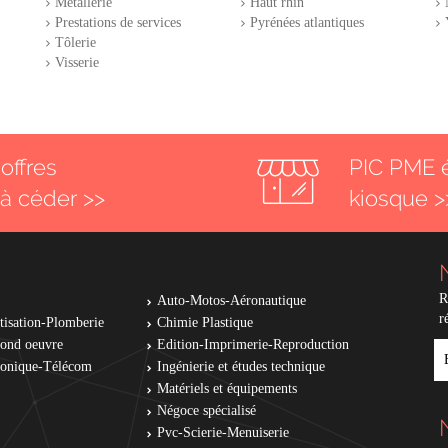
Métallerie
Haut rhin
Prestations de services
Pyrénées atlantiques
Tôlerie
Visserie
offres
PIC PME 
 à céder >>
kiosque >
R
Auto-Motos-Aéronautique
r
tisation-Plomberie
Chimie Plastique
cond oeuvre
Edition-Imprimerie-Reproduction
E
tronique-Télécom
Ingénierie et études technique
Matériels et équipements
Négoce spécialisé
Pvc-Scierie-Menuiserie