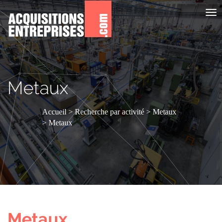
Aff
le
me
Metaux
Accueil
Recherche par activité
Metaux
Metaux
Metaux