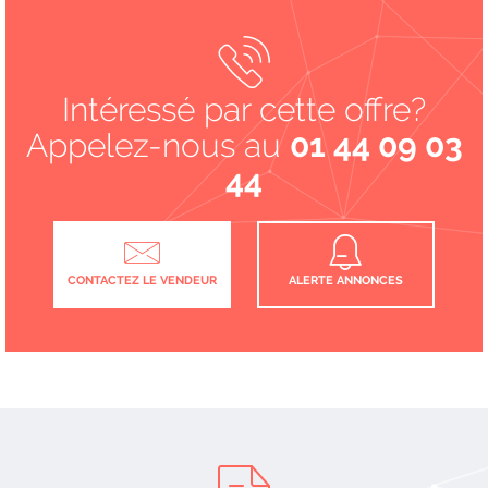
Intéressé par cette offre?
Appelez-nous au
01 44 09 03
44
CONTACTEZ LE VENDEUR
ALERTE ANNONCES