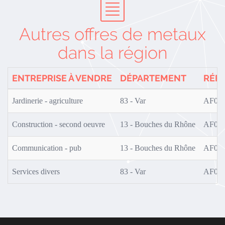
Autres offres de metaux
dans la région
ENTREPRISE À VENDRE
DÉPARTEMENT
RÉF
Jardinerie - agriculture
83 - Var
AF0S0
Construction - second oeuvre
13 - Bouches du Rhône
AF0S0
Communication - pub
13 - Bouches du Rhône
AF0S0
Services divers
83 - Var
AF0S0