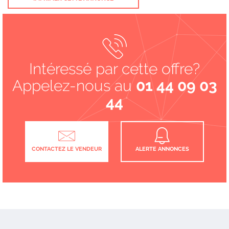
Intéressé par cette offre?
Appelez-nous au
01 44 09 03
44
CONTACTEZ LE VENDEUR
ALERTE ANNONCES