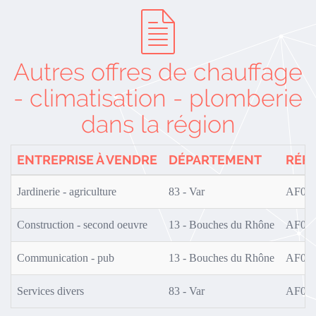
Autres offres de chauffage
- climatisation - plomberie
dans la région
ENTREPRISE À VENDRE
DÉPARTEMENT
RÉF
Jardinerie - agriculture
83 - Var
AF0S0
Construction - second oeuvre
13 - Bouches du Rhône
AF0S0
Communication - pub
13 - Bouches du Rhône
AF0S0
Services divers
83 - Var
AF0S0