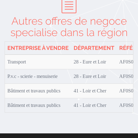
Autres offres de negoce
specialise dans la région
ENTREPRISE À VENDRE
DÉPARTEMENT
RÉFÉR
Transport
28 - Eure et Loir
AF0S01/
P.v.c - scierie - menuiserie
28 - Eure et Loir
AF0S02/
Bâtiment et travaux publics
41 - Loir et Cher
AF0S01/
Bâtiment et travaux publics
41 - Loir et Cher
AF0S01/