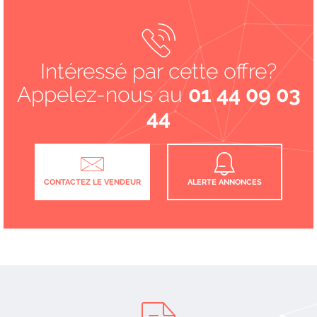
Intéressé par cette offre?
Appelez-nous au
01 44 09 03
44
CONTACTEZ LE VENDEUR
ALERTE ANNONCES