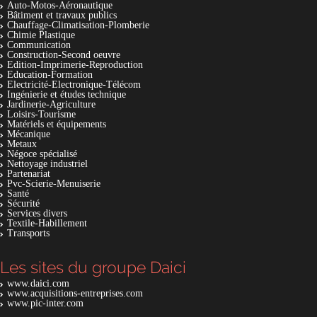
Auto-Motos-Aéronautique
Bâtiment et travaux publics
Chauffage-Climatisation-Plomberie
Chimie Plastique
Communication
Construction-Second oeuvre
Edition-Imprimerie-Reproduction
Education-Formation
Electricité-Electronique-Télécom
Ingénierie et études technique
Jardinerie-Agriculture
Loisirs-Tourisme
Matériels et équipements
Mécanique
Metaux
Négoce spécialisé
Nettoyage industriel
Partenariat
Pvc-Scierie-Menuiserie
Santé
Sécurité
Services divers
Textile-Habillement
Transports
Les sites du groupe Daici
www.daici.com
www.acquisitions-entreprises.com
www.pic-inter.com