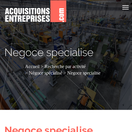
Aff
le
me
Negoce specialise
Accueil
Recherche par activité
Négoce spécialisé
Negoce specialise
Negoce specialise