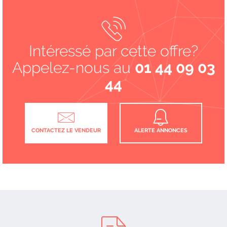
Intéressé par cette offre?
Appelez-nous au
01 44 09 03
44
CONTACTEZ LE VENDEUR
ALERTE ANNONCES