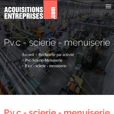
Aff
le
me
P.v.c - scierie - menuiserie
Accueil
Recherche par activité
Pvc-Scierie-Menuiserie
P.v.c - scierie - menuiserie
P.v.c - scierie - menuiserie