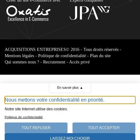
Créer un site e-commerce avec
Experts compables
ACQUISITIONS ENTREPRISES
© 2016 - Tous droits réservés -
Mentions légales
-
Politique de confidentialité
-
Plan du site
Qui sommes nous ?
-
Recrutement
-
Accès privé
En savoir plus
▲
Nous mettons votre confidentialité en priorité.
Notre site Internet utilise des cookies.
Parcourir le
Politique de confidentialité
annonces
TOUT REFUSER
TOUT ACCEPTER
Select Language
LAISSEZ-MOI CHOISIR