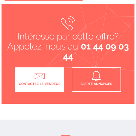
Intéressé par cette offre?
Appelez-nous au
01 44 09 03
44
CONTACTEZ LE VENDEUR
ALERTE ANNONCES