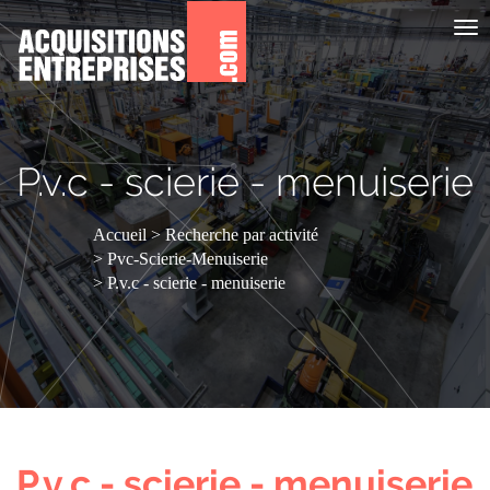
Aff
le
me
P.v.c - scierie - menuiserie
Accueil
Recherche par activité
Pvc-Scierie-Menuiserie
P.v.c - scierie - menuiserie
P.v.c - scierie - menuiserie