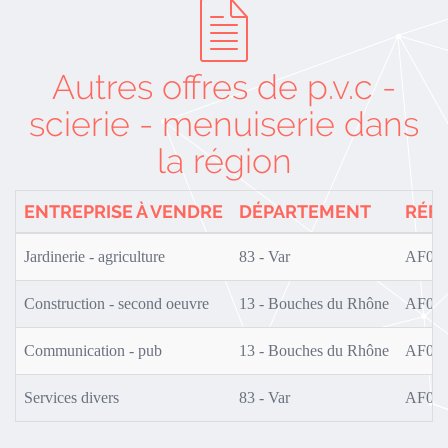
Autres offres de p.v.c -
scierie - menuiserie dans
la région
ENTREPRISE À VENDRE
DÉPARTEMENT
RÉF
Jardinerie - agriculture
83 - Var
AF0S0
Construction - second oeuvre
13 - Bouches du Rhône
AF0S0
Communication - pub
13 - Bouches du Rhône
AF0S0
Services divers
83 - Var
AF0S0