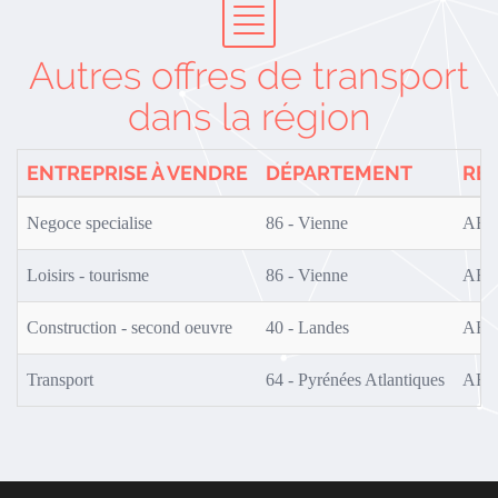
Autres offres de transport
dans la région
ENTREPRISE À VENDRE
DÉPARTEMENT
RÉ
Negoce specialise
86 - Vienne
AF0
Loisirs - tourisme
86 - Vienne
AF0
Construction - second oeuvre
40 - Landes
AF0
Transport
64 - Pyrénées Atlantiques
AF0