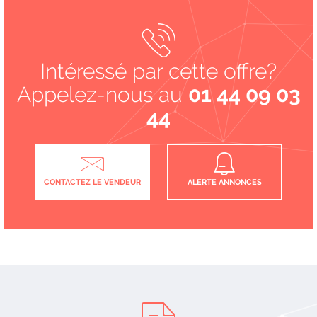
Intéressé par cette offre?
Appelez-nous au
01 44 09 03
44
CONTACTEZ LE VENDEUR
ALERTE ANNONCES