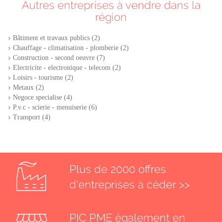
Autres entreprises à vendre dans la
région
Bâtiment et travaux publics (2)
Chauffage - climatisation - plomberie (2)
Construction - second oeuvre (7)
Electricite - electronique - telecom (2)
Loisirs - tourisme (2)
Metaux (2)
Negoce specialise (4)
P.v.c - scierie - menuiserie (6)
Transport (4)
Plus de 2000 offres
d'entreprises à céder >>
PIC PME également en